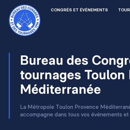
Aller au contenu principal
Panneau de gestion des cookies
Main navigation
CONGRÈS ET ÉVÉNEMENTS
TOUR
Bureau des Congr
tournages Toulon
Méditerranée
La Métropole Toulon Provence Méditerran
accompagne dans tous vos événements et p