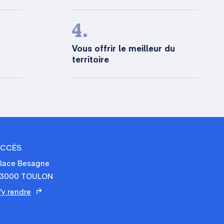
4.
Vous offrir le meilleur du
territoire
ACCÈS
lace Besagne
3000 TOULON
'y rendre