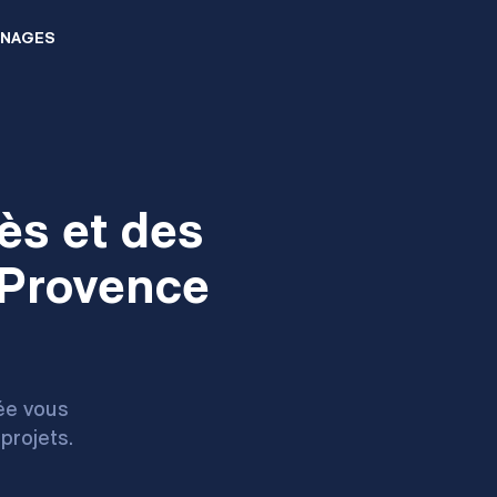
NAGES
ès et des
 Provence
ée vous
rojets.