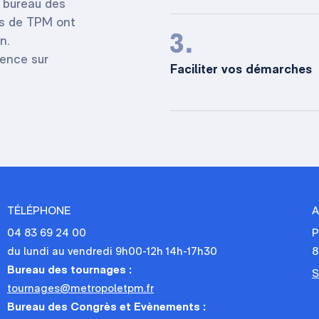
u bureau des
es de TPM ont
3.
n.
ience sur
Faciliter vos démarches
TÉLÉPHONE
04 83 69 24 00
P
du lundi au vendredi 9h00-12h 14h-17h30
8
Bureau des tournages :
S
tournages@metropoletpm.fr
Bureau des Congrès et Evènements :